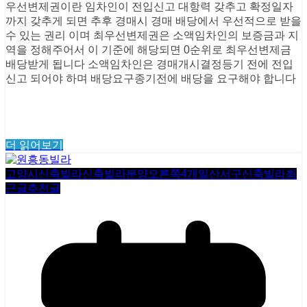
우선변제권이란 임차인이 전입신고 대항력 갖추고 확정일자
까지 갖추게 되면 추후 경매시 경매 배당에서 우선적으로 받을
수 있는 권리 이며 최우선변제권은 소액임차인의 보증금과 지
역을 정해주어서 이 기준에 해당되면 0순위로 최우선변제금
배당받게 됩니다 소액임차인은 경매개시결정등기 전에 전입
신고 되어야 하며 배당요구종기전에 배당을 요구해야 합니다
더 읽어보기
고양시신축빌라
신축빌라분양
오른쪽4개
일산서구신축빌라
최
근글
추천글