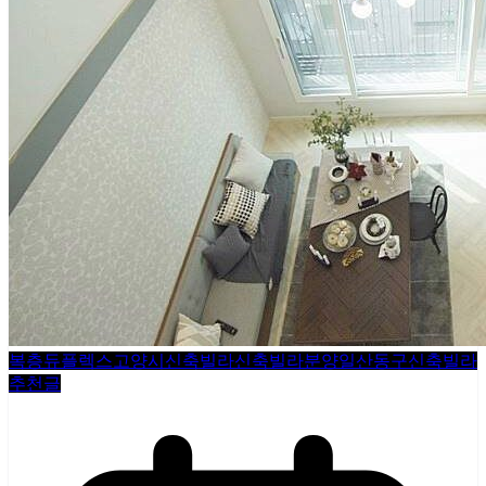
복층듀플렉스
고양시신축빌라
신축빌라분양
일산동구신축빌라
추천글