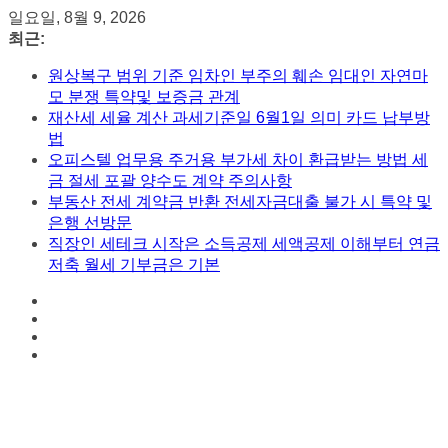
콘
일요일, 8월 9, 2026
텐
최근:
츠
원상복구 범위 기준 임차인 부주의 훼손 임대인 자연마
로
모 분쟁 특약및 보증금 관계
건
재산세 세율 계산 과세기준일 6월1일 의미 카드 납부방
너
법
뛰
오피스텔 업무용 주거용 부가세 차이 환급받는 방법 세
기
금 절세 포괄 양수도 계약 주의사항
부동산 전세 계약금 반환 전세자금대출 불가 시 특약 및
은행 선방문
직장인 세테크 시작은 소득공제 세액공제 이해부터 연금
저축 월세 기부금은 기본