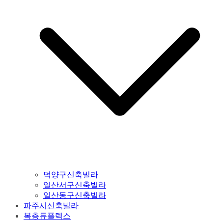
덕양구신축빌라
일산서구신축빌라
일산동구신축빌라
파주시신축빌라
복층듀플렉스