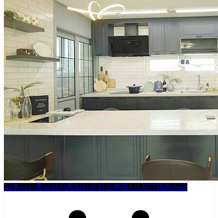
파주시신축빌라
신축빌라분양
오른쪽4개
최근글
추천글