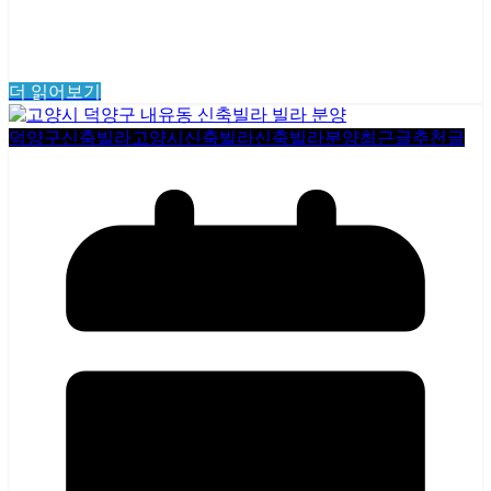
더 읽어보기
덕양구신축빌라
고양시신축빌라
신축빌라분양
최근글
추천글