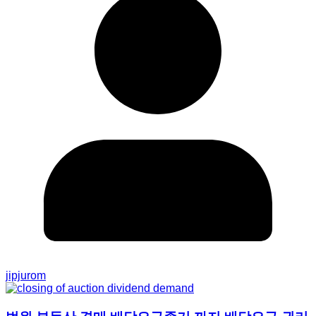
jipjurom