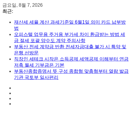
콘
금요일, 8월 7, 2026
텐
최근:
츠
재산세 세율 계산 과세기준일 6월1일 의미 카드 납부방
로
법
건
오피스텔 업무용 주거용 부가세 차이 환급받는 방법 세
너
금 절세 포괄 양수도 계약 주의사항
뛰
부동산 전세 계약금 반환 전세자금대출 불가 시 특약 및
기
은행 선방문
직장인 세테크 시작은 소득공제 세액공제 이해부터 연금
저축 월세 기부금은 기본
부동산종합증명서 뜻 구성 종합형 맞춤형부터 열람 발급
기관 국토부 일사편리