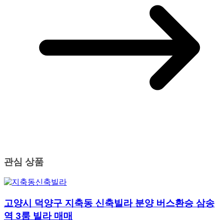
관심 상품
고양시 덕양구 지축동 신축빌라 분양 버스환승 삼송
역 3룸 빌라 매매