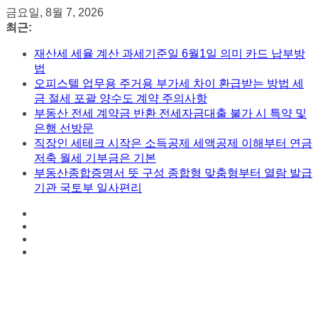
콘
금요일, 8월 7, 2026
텐
최근:
츠
재산세 세율 계산 과세기준일 6월1일 의미 카드 납부방
로
법
건
오피스텔 업무용 주거용 부가세 차이 환급받는 방법 세
너
금 절세 포괄 양수도 계약 주의사항
뛰
부동산 전세 계약금 반환 전세자금대출 불가 시 특약 및
기
은행 선방문
직장인 세테크 시작은 소득공제 세액공제 이해부터 연금
저축 월세 기부금은 기본
부동산종합증명서 뜻 구성 종합형 맞춤형부터 열람 발급
기관 국토부 일사편리