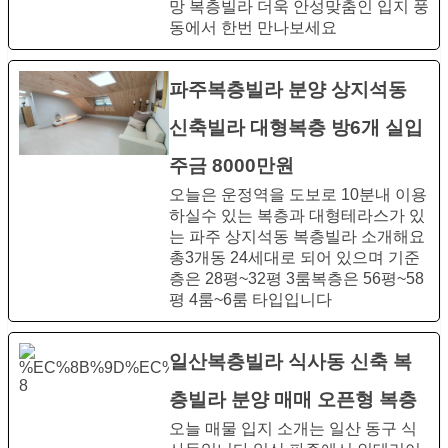
망 복층빌라 더욱 안성맞춤인 입지 풍
동에서 한번 만나보세요
파주복층빌라 분양 상지석동
신축빌라 대형복층 방6개 실입
주금 8000만원
오늘은 운정역을 도보로 10분내 이용
하실수 있는 복층과 대형테라스가 있
는 파주 상지석동 복층빌라 소개해요
총3개동 24세대로 되어 있으며 기준
층은 28평~32평 3룸복층은​ 56평~58
평 4룸~6룸 타입입니다
일산복층빌라 식사동 신축 복
층빌라 분양 매매 오픈형 복층
오늘 매물 입지 소개는 일산 동구 식