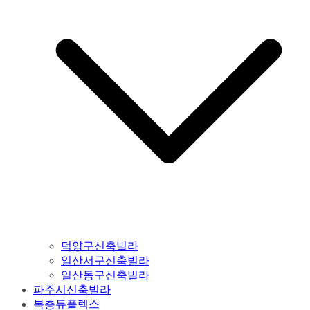
덕양구신축빌라
일산서구신축빌라
일산동구신축빌라
파주시신축빌라
복층듀플렉스