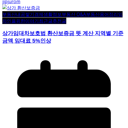
jipjurom
부동산내공쌓기
경제생활정보
부동산 Q&A
부동산용어정리
임
차인을위한이야기
최근글
추천글
상가임대차보호법 환산보증금 뜻 계산 지역별 기준
금액 임대료 5%인상