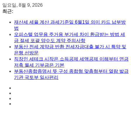
콘
일요일, 8월 9, 2026
텐
최근:
츠
재산세 세율 계산 과세기준일 6월1일 의미 카드 납부방
로
법
건
오피스텔 업무용 주거용 부가세 차이 환급받는 방법 세
너
금 절세 포괄 양수도 계약 주의사항
뛰
부동산 전세 계약금 반환 전세자금대출 불가 시 특약 및
기
은행 선방문
직장인 세테크 시작은 소득공제 세액공제 이해부터 연금
저축 월세 기부금은 기본
부동산종합증명서 뜻 구성 종합형 맞춤형부터 열람 발급
기관 국토부 일사편리