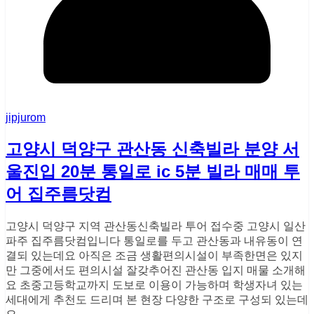
jipjurom
고양시 덕양구 관산동 신축빌라 분양 서
울진입 20분 통일로 ic 5분 빌라 매매 투
어 집주름닷컴
고양시 덕양구 지역 관산동신축빌라 투어 접수중 고양시 일산
파주​ 집주름닷컴​입니다​ 통일로를 두고 관산동과​ 내유동이 연
결되 있는데요​ 아직은 조금 생활편의시설이​ 부족한면은 있지
만​ 그중에서도 편의시설 잘갖추어진​ 관산동 입지 매물 소개해
요 초중고등학교까지 도보로​ 이용이 가능하며 학생자녀​ 있는
세대에게 추천도 드리며​ 본 현장 다양한 구조로​ 구성되 있는데