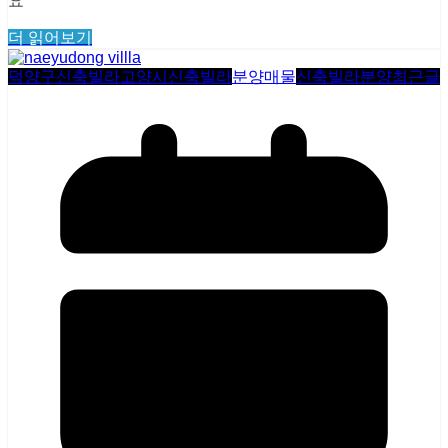
요​
더 읽어보기
덕양구신축빌라
고양시신축빌라
분양매물
신축빌라분양
최근글