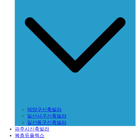
덕양구신축빌라
일산서구신축빌라
일산동구신축빌라
파주시신축빌라
복층듀플렉스