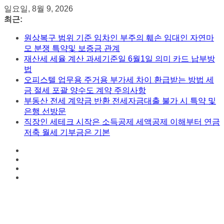
콘
일요일, 8월 9, 2026
텐
최근:
츠
원상복구 범위 기준 임차인 부주의 훼손 임대인 자연마
로
모 분쟁 특약및 보증금 관계
건
재산세 세율 계산 과세기준일 6월1일 의미 카드 납부방
너
법
뛰
오피스텔 업무용 주거용 부가세 차이 환급받는 방법 세
기
금 절세 포괄 양수도 계약 주의사항
부동산 전세 계약금 반환 전세자금대출 불가 시 특약 및
은행 선방문
직장인 세테크 시작은 소득공제 세액공제 이해부터 연금
저축 월세 기부금은 기본