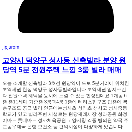
jipjurom
고양시 덕양구 성사동 신축빌라 분양 원
당역 5분 전원주택 느낌 3룸 빌라 매매
오늘 소개할 신축빌라 3호선 원당역이 도보 5분거리에 위치한
초역세권 현장 덕양구 성사동빌라입니다 초역세권 입지조건
과 전원주택 혜택을 동시에 느낄 수 있는 현장인데요 1개동 6
층 총11세대 기준층 3룸과4룸 1층에 테라스형구조 탑층에 복
층구조도 공급 빌라 인근에는성사초 성라초 성사고 성사중등
학교가 있고 빌라주변 시설로는 원당재래시장 성라공원 화정
이마트 롯데마트 성사체육공원 고양시청 각종 병의원 약국 주
교동우체국 은행 보건소 등 편의시설이 다양하게 있습니다