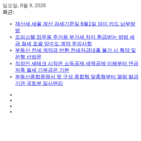
콘
일요일, 8월 9, 2026
텐
최근:
츠
재산세 세율 계산 과세기준일 6월1일 의미 카드 납부방
로
법
건
오피스텔 업무용 주거용 부가세 차이 환급받는 방법 세
너
금 절세 포괄 양수도 계약 주의사항
뛰
부동산 전세 계약금 반환 전세자금대출 불가 시 특약 및
기
은행 선방문
직장인 세테크 시작은 소득공제 세액공제 이해부터 연금
저축 월세 기부금은 기본
부동산종합증명서 뜻 구성 종합형 맞춤형부터 열람 발급
기관 국토부 일사편리