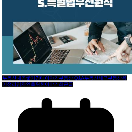
부동산내공쌓기
경매이야기
부동산 Q&A
부동산세금
부동산용
어정리
임차인을위한이야기
최근글