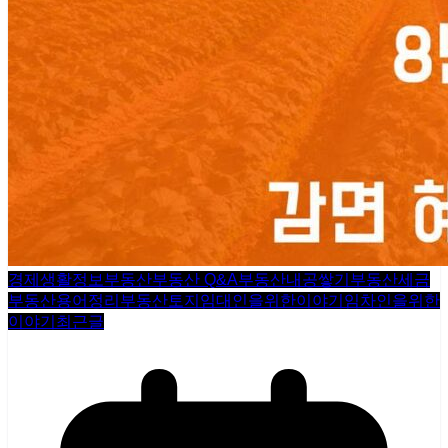
경제생활정보
부동산
부동산 Q&A
부동산내공쌓기
부동산세금
부동산용어정리
부동산토지
임대인을위한이야기
임차인을위한
이야기
최근글