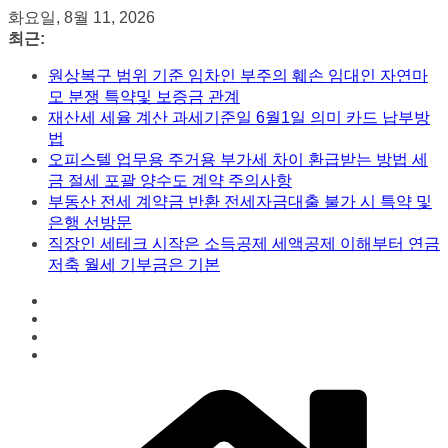
콘
화요일, 8월 11, 2026
텐
최근:
츠
원상복구 범위 기준 임차인 부주의 훼손 임대인 자연마
로
모 분쟁 특약및 보증금 관계
건
재산세 세율 계산 과세기준일 6월1일 의미 카드 납부방
너
법
뛰
오피스텔 업무용 주거용 부가세 차이 환급받는 방법 세
기
금 절세 포괄 양수도 계약 주의사항
부동산 전세 계약금 반환 전세자금대출 불가 시 특약 및
은행 선방문
직장인 세테크 시작은 소득공제 세액공제 이해부터 연금
저축 월세 기부금은 기본