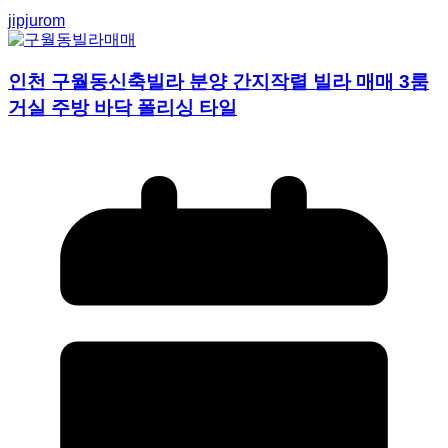
jipjurom
인천 구월동신축빌라 분양 간지작렬 빌라 매매 3룸
거실 주방 바닥 폴리싱 타일