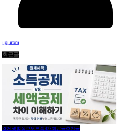
jipjurom
최근글
경제생활정보
오른쪽4개
최근글
추천글