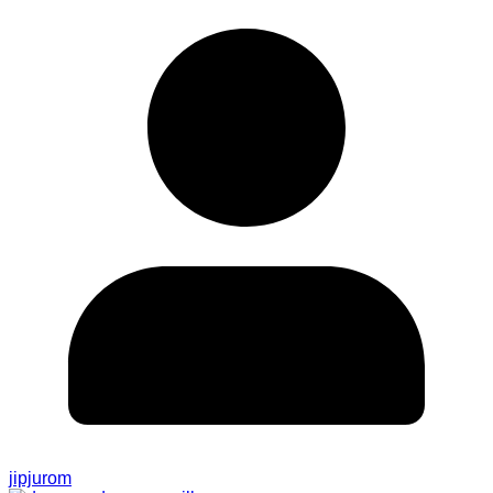
jipjurom
고양시 덕양구 덕은동 신축빌라 분양 화전역 수색역
차량 4분 3룸 빌라 매매