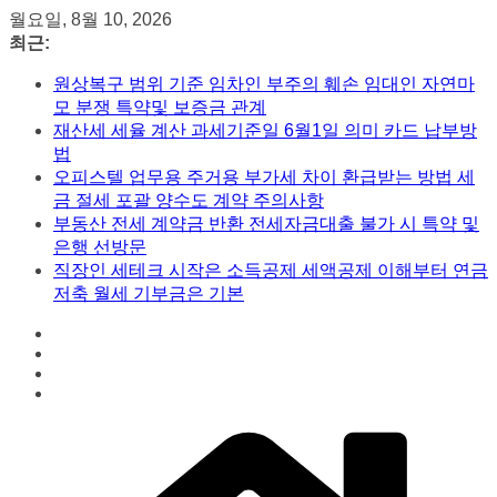
콘
월요일, 8월 10, 2026
텐
최근:
츠
원상복구 범위 기준 임차인 부주의 훼손 임대인 자연마
로
모 분쟁 특약및 보증금 관계
건
재산세 세율 계산 과세기준일 6월1일 의미 카드 납부방
너
법
뛰
오피스텔 업무용 주거용 부가세 차이 환급받는 방법 세
기
금 절세 포괄 양수도 계약 주의사항
부동산 전세 계약금 반환 전세자금대출 불가 시 특약 및
은행 선방문
직장인 세테크 시작은 소득공제 세액공제 이해부터 연금
저축 월세 기부금은 기본