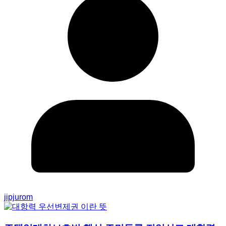
jipjurom