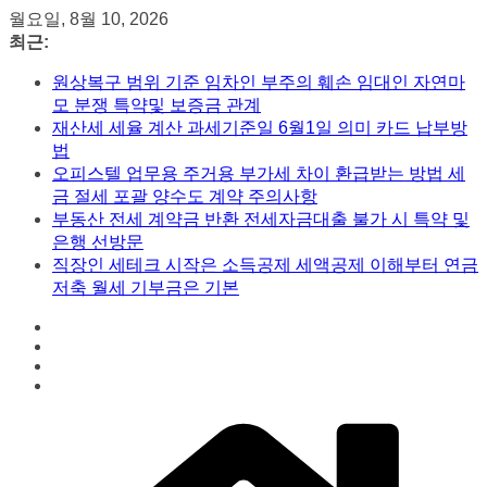
콘
월요일, 8월 10, 2026
텐
최근:
츠
원상복구 범위 기준 임차인 부주의 훼손 임대인 자연마
로
모 분쟁 특약및 보증금 관계
건
재산세 세율 계산 과세기준일 6월1일 의미 카드 납부방
너
법
뛰
오피스텔 업무용 주거용 부가세 차이 환급받는 방법 세
기
금 절세 포괄 양수도 계약 주의사항
부동산 전세 계약금 반환 전세자금대출 불가 시 특약 및
은행 선방문
직장인 세테크 시작은 소득공제 세액공제 이해부터 연금
저축 월세 기부금은 기본