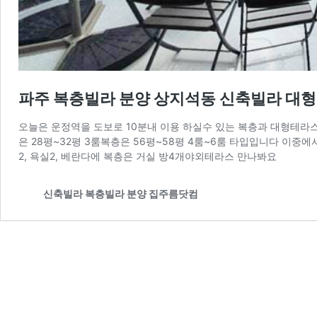
파주 복층빌라 분양 상지석동 신축빌라 대형
오늘은 운정역을 도보로 10분내 이용 하실수 있는 복층과 대형테라
은 28평~32평 3룸복층은​ 56평~58평 4룸~6룸 타입입니다 이중에
2, 욕실2, 베란다에 복층은 거실 방4개야외테라스 만나봐요
신축빌라 복층빌라 분양 집주름닷컴