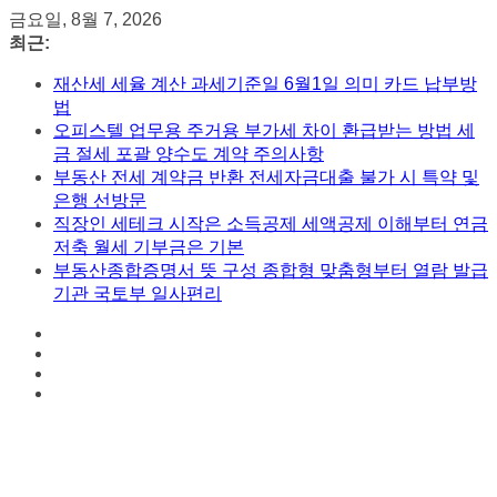
콘
금요일, 8월 7, 2026
텐
최근:
츠
재산세 세율 계산 과세기준일 6월1일 의미 카드 납부방
로
법
건
오피스텔 업무용 주거용 부가세 차이 환급받는 방법 세
너
금 절세 포괄 양수도 계약 주의사항
뛰
부동산 전세 계약금 반환 전세자금대출 불가 시 특약 및
기
은행 선방문
직장인 세테크 시작은 소득공제 세액공제 이해부터 연금
저축 월세 기부금은 기본
부동산종합증명서 뜻 구성 종합형 맞춤형부터 열람 발급
기관 국토부 일사편리